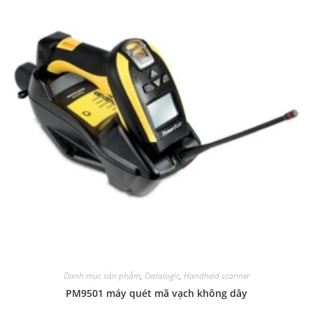
Danh mục sản phẩm
,
Datalogic
,
Handheld scanner
PM9501 máy quét mã vạch không dây