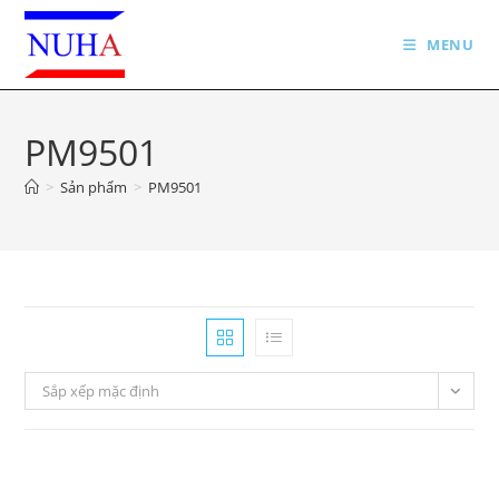
Skip
to
MENU
content
PM9501
>
Sản phẩm
>
PM9501
Sắp xếp mặc định