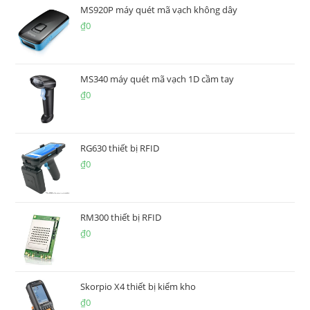
MS920P máy quét mã vạch không dây
₫
0
MS340 máy quét mã vạch 1D cầm tay
₫
0
RG630 thiết bị RFID
₫
0
RM300 thiết bị RFID
₫
0
Skorpio X4 thiết bị kiểm kho
₫
0