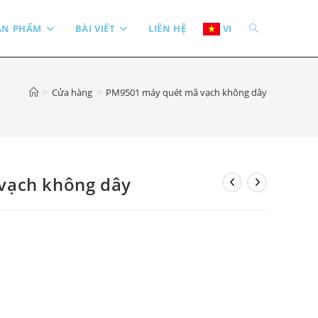
TOGGLE
ẢN PHẨM
BÀI VIẾT
LIÊN HỆ
VI
WEBSITE
>
Cửa hàng
>
PM9501 máy quét mã vạch không dây
SEARCH
vạch không dây