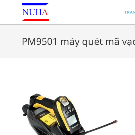
Skip
to
TRA
content
PM9501 máy quét mã vạ