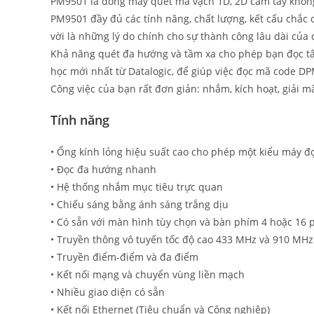
PM9501 là dòng máy quét mã vạch 1D, 2D cầm tay không 
PM9501 đầy đủ các tính năng, chất lượng, kết cấu chắc c
vời là những lý do chính cho sự thành công lâu dài của 
Khả năng quét đa hướng và tầm xa cho phép bạn đọc tấ
học mới nhất từ Datalogic, để giúp việc đọc mã code DP
Công việc của bạn rất đơn giản: nhắm, kích hoạt, giải m
Tính năng
• Ống kính lỏng hiệu suất cao cho phép một kiểu máy đ
• Đọc đa hướng nhanh
• Hệ thống nhắm mục tiêu trực quan
• Chiếu sáng bằng ánh sáng trắng dịu
• Có sẵn với màn hình tùy chọn và bàn phím 4 hoặc 16 
• Truyền thông vô tuyến tốc độ cao 433 MHz và 910 MHz
• Truyền điểm-điểm và đa điểm
• Kết nối mạng và chuyển vùng liền mạch
• Nhiều giao diện có sẵn
• Kết nối Ethernet (Tiêu chuẩn và Công nghiệp)