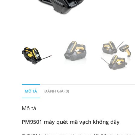
MÔ TẢ
ĐÁNH GIÁ (0)
Mô tả
PM9501 máy quét mã vạch không dây