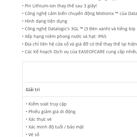
• Pin Lithium-Ion thay thế sau 3 giây!
• Công nghệ cảm biến chuyển động Motionix ™ của Data
• Hình dạng tiện dụng
• Công nghệ Datalogic’s 3GL ™ (3 Đèn xanh) và tiếng bíp
• Xếp hạng niêm phong nước và hạt: IP65
• Địa chỉ liên hệ cửa sổ và giá đỡ có thể thay thế tại hiệ
• Các Kế hoạch Dịch vụ của EASEOFCARE cung cấp nhiều 
Giải trí
• Kiểm soát truy cập
• Phiếu giảm giá di động
• Xác thực vé
• Xác minh độ tuổi / bảo mật
• Vé số