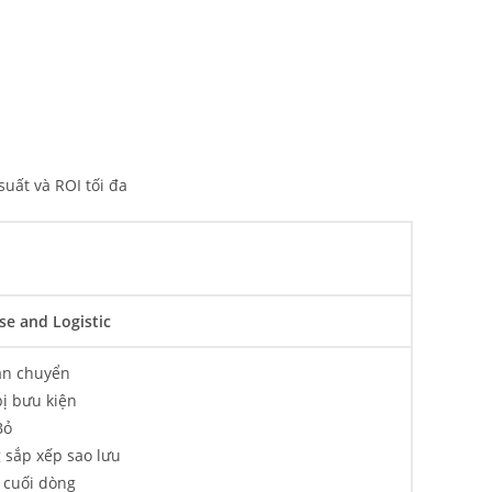
uất và ROI tối đa
e and Logistic
ận chuyển
ị bưu kiện
Bỏ
 sắp xếp sao lưu
 cuối dòng