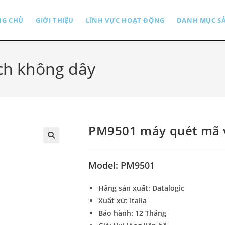
NG CHỦ
GIỚI THIỆU
LĨNH VỰC HOẠT ĐỘNG
DANH MỤC S
ch không dây
PM9501 máy quét mã 
🔍
Model: PM9501
Hãng sản xuất: Datalogic
Xuất xứ: Italia
Bảo hành: 12 Tháng