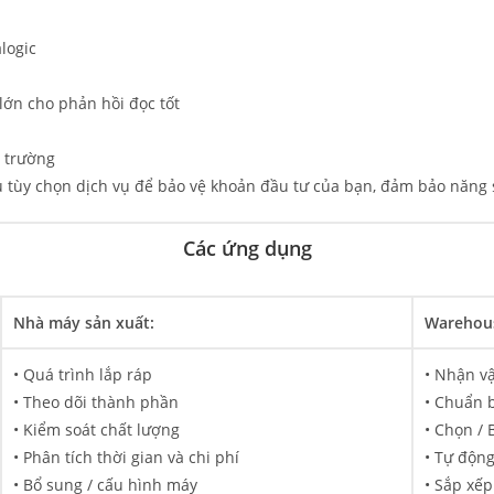
logic
 lớn cho phản hồi đọc tốt
n trường
tùy chọn dịch vụ để bảo vệ khoản đầu tư của bạn, đảm bảo năng s
Các ứng dụng
Nhà máy sản xuất:
Warehous
• Quá trình lắp ráp
• Nhận v
• Theo dõi thành phần
• Chuẩn b
• Kiểm soát chất lượng
• Chọn / 
• Phân tích thời gian và chi phí
• Tự động
• Bổ sung / cấu hình máy
• Sắp xếp