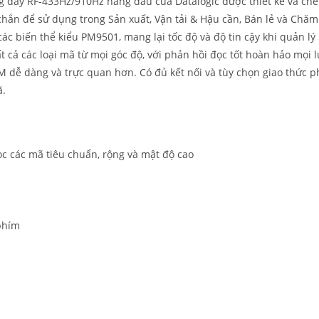
dây RF-433Hz/910Hz hàng đầu của Datalogic được thiết kế và chế 
hắn để sử dụng trong Sản xuất, Vận tải & Hậu cần, Bán lẻ và Chăm 
các biến thể kiểu PM9501, mang lại tốc độ và độ tin cậy khi quản lý
t cả các loại mã từ mọi góc độ, với phản hồi đọc tốt hoàn hảo 
M dễ dàng và trực quan hơn. Có đủ kết nối và tùy chọn giao thức 
ã.
ọc các mã tiêu chuẩn, rộng và mật độ cao
phím