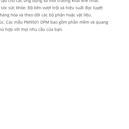
tạo cho các ứng dụng và môi trường khắt khe nhất.
sóc sức khỏe. Độ bền vượt trội và hiệu suất đọc tuyệt
 hàng hóa và theo dõi các bộ phận hoặc vật liệu.
mọi lúc. Các mẫu PM9501 DPM bao gồm phần mềm và quang
phù hợp với mọi nhu cầu của bạn.