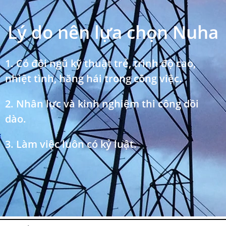
Lý do nên lựa chọn Nuha
1. Có đội ngũ kỹ thuật trẻ, trình độ cao,
nhiệt tình, hăng hái trong công việc.
2. Nhân lực và kinh nghiệm thi công dồi
dào.
3. Làm việc luôn có kỷ luật.