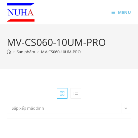
Skip
to
MENU
content
MV-CS060-10UM-PRO
>
Sản phẩm
>
MV-CS060-10UM-PRO
Sắp xếp mặc định