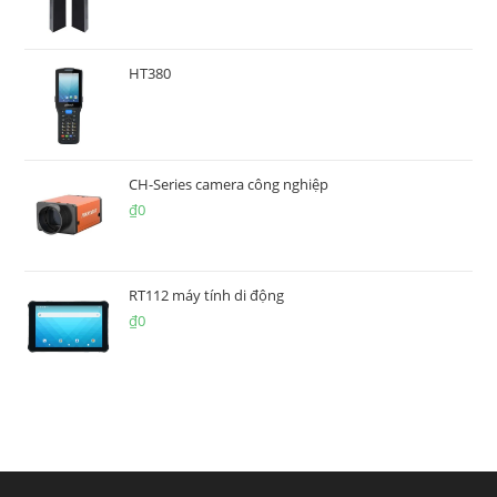
HT380
CH-Series camera công nghiệp
₫
0
RT112 máy tính di động
₫
0