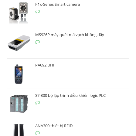
P1x-Series Smart camera
₫
0
MS926P máy quét mã vạch không dây
₫
0
PA692 UHF
S7-300 bộ lập trình điều khiển logic PLC
₫
0
ANA300 thiết bị RFID
₫
0