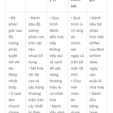
xác
• Độ
• Đánh
• Quy
• Quá
• Đánh
phân
dấu độ
trình
trình ủ
dấu bộ
giải cao,
tương
đánh
rõ ràng
phận
độ
phản cao
dấu trực
và
trực tiếp
tương
trên vật
tiếp
chính
(DPM)
phản
liệu
không
xác
của Best
tuyệt
nhựa bổ
tiếp xúc
ngay cả
before
vời với
sung
và sạch
trên bề
date,
tác
• Mã hóa
để xây
mặt rất
ngày
động
tốc độ
dựng
nhỏ
sản
nhiệt
cao và
thương
• Chịu
xuất-lô-
thấp.
xây dựng
hiệu &
mài
nhà máy
• Ủ laze
thương
cá nhân
mòn,
• Đánh
đen
hiệu trên
hóa
ăn
dấu
nhanh
các thiết
• Đánh
mòn,
bằng
chóng
bị điện
dấu vĩnh
dung
laser