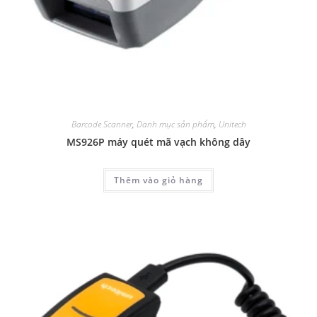
Barcode Scanner
,
Danh mục sản phẩm
,
Unitech
MS926P máy quét mã vạch không dây
Thêm vào giỏ hàng