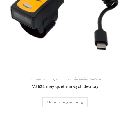
Barcode Scanner
,
Danh mục sản phẩm
,
Unitech
MS622 máy quét mã vạch đeo tay
Thêm vào giỏ hàng