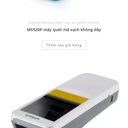
Barcode Scanner
,
Danh mục sản phẩm
,
Unitech
MS920P máy quét mã vạch không dây
Thêm vào giỏ hàng