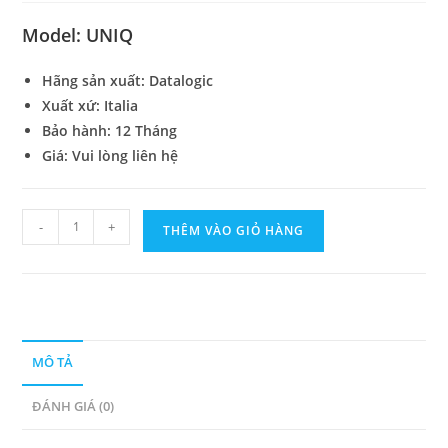
Model: UNIQ
Hãng sản xuất: Datalogic
Xuất xứ: Italia
Bảo hành: 12 Tháng
Giá: Vui lòng liên hệ
UNIQ
-
+
THÊM VÀO GIỎ HÀNG
máy
khắc
laser
số
lượng
MÔ TẢ
ĐÁNH GIÁ (0)