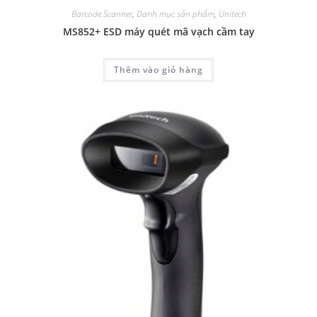
Barcode Scanner
,
Danh mục sản phẩm
,
Unitech
MS852+ ESD máy quét mã vạch cầm tay
Thêm vào giỏ hàng