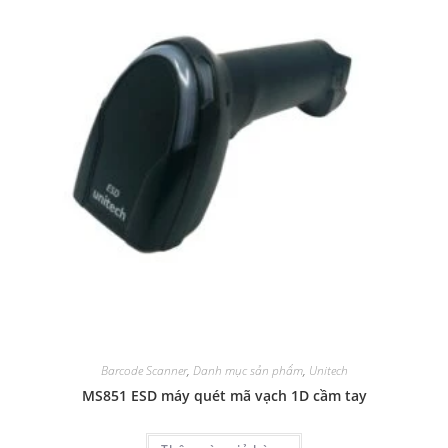
Barcode Scanner
,
Danh mục sản phẩm
,
Unitech
MS851 ESD máy quét mã vạch 1D cầm tay