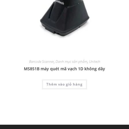
Barcode Scanner
,
Danh mục sản phẩm
,
Unitech
MS851B máy quét mã vạch 1D không dây
Thêm vào giỏ hàng