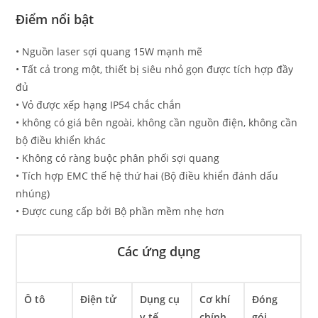
Điểm nổi bật
• Nguồn laser sợi quang 15W mạnh mẽ
• Tất cả trong một, thiết bị siêu nhỏ gọn được tích hợp đầy
đủ
• Vỏ được xếp hạng IP54 chắc chắn
• không có giá bên ngoài, không cần nguồn điện, không cần
bộ điều khiển khác
• Không có ràng buộc phân phối sợi quang
• Tích hợp EMC thế hệ thứ hai (Bộ điều khiển đánh dấu
nhúng)
• Được cung cấp bởi Bộ phần mềm nhẹ hơn
Các ứng dụng
Ô tô
Điện tử
Dụng cụ
Cơ khí
Đóng
y tế
chính
gói