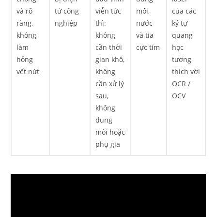
và rõ
tử công
viễn tức
môi,
của các
ràng,
nghiệp
thì:
nước
ký tự
không
không
và tia
quang
làm
cần thời
cực tím
học
hỏng
gian khô,
tương
vết nứt
không
thích với
cần xử lý
OCR /
sau,
OCV
không
dung
môi hoặc
phụ gia