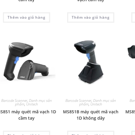
Thêm vào giỏ hàng
Thêm vào giỏ hàng
Barcode Scanner
,
Danh mục sản
Barcode Scanner
,
Danh mục sản
Bar
phẩm
,
Unitech
phẩm
,
Unitech
S851 máy quét mã vạch 1D
MS851B máy quét mã vạch
MS85
cầm tay
1D không dây