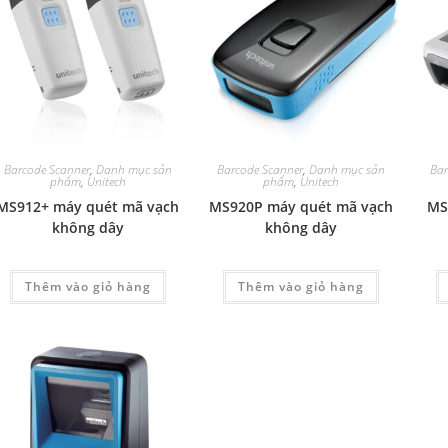
Barcode Scanner
,
Danh mục sản
Barcode Scanner
,
Danh mục sản
Bar
phẩm
,
Unitech
phẩm
,
Unitech
MS912+ máy quét mã vạch
MS920P máy quét mã vạch
MS
không dây
không dây
Thêm vào giỏ hàng
Thêm vào giỏ hàng