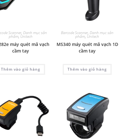
code Scanner
,
Danh mục sản
Barcode Scanner
,
Danh mục sản
phẩm
,
Unitech
phẩm
,
Unitech
82e máy quét mã vạch
MS340 máy quét mã vạch 1D
cầm tay
cầm tay
Thêm vào giỏ hàng
Thêm vào giỏ hàng