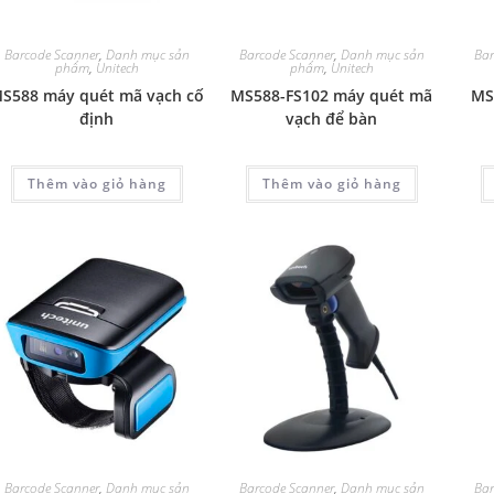
Barcode Scanner
,
Danh mục sản
Barcode Scanner
,
Danh mục sản
Bar
phẩm
,
Unitech
phẩm
,
Unitech
S588 máy quét mã vạch cố
MS588-FS102 máy quét mã
MS
định
vạch để bàn
Thêm vào giỏ hàng
Thêm vào giỏ hàng
Barcode Scanner
,
Danh mục sản
Barcode Scanner
,
Danh mục sản
Bar