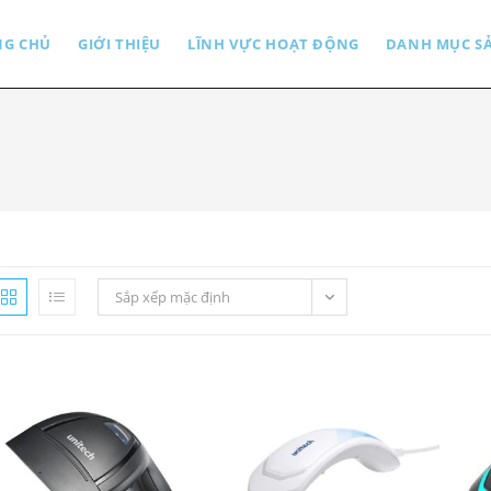
NG CHỦ
GIỚI THIỆU
LĨNH VỰC HOẠT ĐỘNG
DANH MỤC S
Sắp xếp mặc định