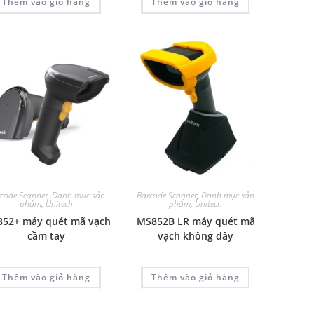
Thêm vào giỏ hàng
Thêm vào giỏ hàng
code Scanner
,
Danh mục sản
Barcode Scanner
,
Danh mục sản
phẩm
,
Unitech
phẩm
,
Unitech
52+ máy quét mã vạch
MS852B LR máy quét mã
cầm tay
vạch không dây
Thêm vào giỏ hàng
Thêm vào giỏ hàng