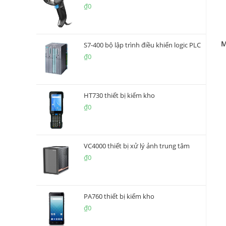
₫
0
M
S7-400 bộ lập trình điều khiển logic PLC
₫
0
HT730 thiết bị kiểm kho
₫
0
VC4000 thiết bị xử lý ảnh trung tâm
₫
0
PA760 thiết bị kiểm kho
₫
0