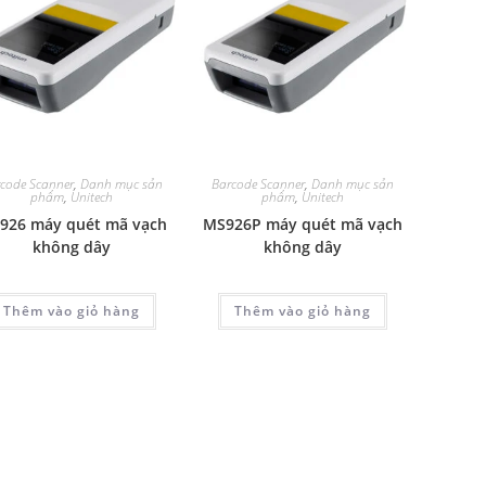
code Scanner
,
Danh mục sản
Barcode Scanner
,
Danh mục sản
phẩm
,
Unitech
phẩm
,
Unitech
926 máy quét mã vạch
MS926P máy quét mã vạch
không dây
không dây
Thêm vào giỏ hàng
Thêm vào giỏ hàng