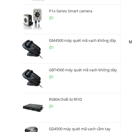
P1x-Series Smart camera
₫
0
GM4500 máy quét mã vạch không dây
M
₫
0
GBT4500 máy quét mã vạch không dây
₫
0
RS804 thiết bị RFID
₫
0
GD4500 máy quét mã vạch cầm tay