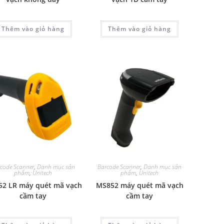
Thêm vào giỏ hàng
Thêm vào giỏ hàng
code Scanner
,
Danh mục sản
Barcode Scanner
,
Danh mục sản
phẩm
,
Unitech
phẩm
,
Unitech
2 LR máy quét mã vạch
MS852 máy quét mã vạch
cầm tay
cầm tay