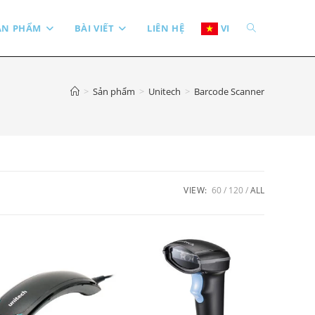
TOGGLE
ẢN PHẨM
BÀI VIẾT
LIÊN HỆ
VI
WEBSITE
>
Sản phẩm
>
Unitech
>
Barcode Scanner
SEARCH
VIEW:
60
120
ALL