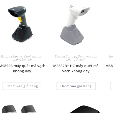
Barcode Scanner
,
Danh mục sản
Barcode Scanner
,
Danh mục sản
Bar
phẩm
,
Unitech
phẩm
,
Unitech
MS852B máy quét mã vạch
MS852B+ HC máy quét mã
MS8
không dây
vạch không dây
Thêm vào giỏ hàng
Thêm vào giỏ hàng