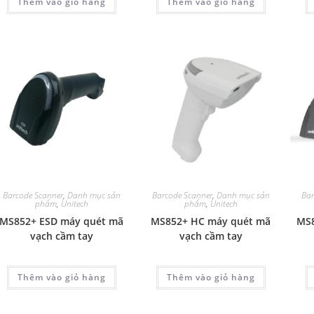
Thêm vào giỏ hàng
Thêm vào giỏ hàng
Barcode Scanner
,
Danh mục sản
Barcode Scanner
,
Danh mục sản
Bar
phẩm
,
Unitech
phẩm
,
Unitech
MS852+ ESD máy quét mã
MS852+ HC máy quét mã
MS8
vạch cầm tay
vạch cầm tay
Thêm vào giỏ hàng
Thêm vào giỏ hàng