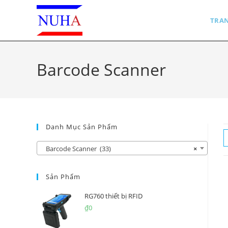
Skip
to
TRA
content
Barcode Scanner
Danh Mục Sản Phẩm
Barcode Scanner (33)
×
Sản Phẩm
RG760 thiết bị RFID
₫
0