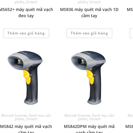
phẩm
,
Unitech
phẩm
,
Unitech
MS652+ máy quét mã vạch
MS836 máy quét mã vạch 1D
MS
đeo tay
cầm tay
Thêm vào giỏ hàng
Thêm vào giỏ hàng
Barcode Scanner
,
Danh mục sản
Barcode Scanner
,
Danh mục sản
Bar
phẩm
,
Unitech
phẩm
,
Unitech
MS842 máy quét mã vạch
MS842DPM máy quét mã
MS8
cầm tay
vạch cầm tay