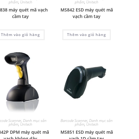
phẩm
,
Unitech
phẩm
,
Unitech
838 máy quét mã vạch
MS842 ESD máy quét mã
cầm tay
vạch cầm tay
Thêm vào giỏ hàng
Thêm vào giỏ hàng
code Scanner
,
Danh mục sản
Barcode Scanner
,
Danh mục sản
phẩm
,
Unitech
phẩm
,
Unitech
42P DPM máy quét mã
MS851 ESD máy quét mã
vạch không dây
vạch 1D cầm tay