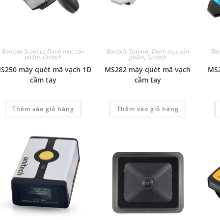
Barcode Scanner
,
Danh mục sản
Barcode Scanner
,
Danh mục sản
Bar
phẩm
,
Unitech
phẩm
,
Unitech
S250 máy quét mã vạch 1D
MS282 máy quét mã vạch
MS2
cầm tay
cầm tay
Thêm vào giỏ hàng
Thêm vào giỏ hàng