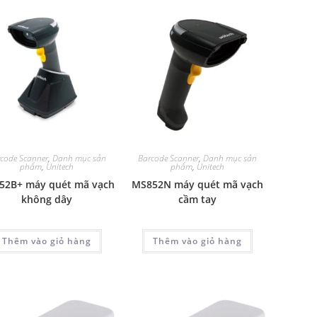
code Scanner
,
Danh mục sản
Barcode Scanner
,
Danh mục sản
phẩm
,
Unitech
phẩm
,
Unitech
52B+ máy quét mã vạch
MS852N máy quét mã vạch
không dây
cầm tay
Thêm vào giỏ hàng
Thêm vào giỏ hàng