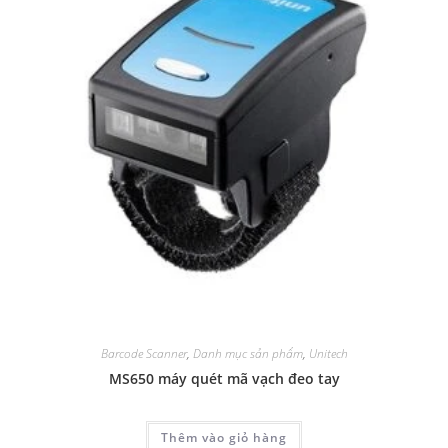
Barcode Scanner
,
Danh mục sản phẩm
,
Unitech
MS650 máy quét mã vạch đeo tay
Thêm vào giỏ hàng