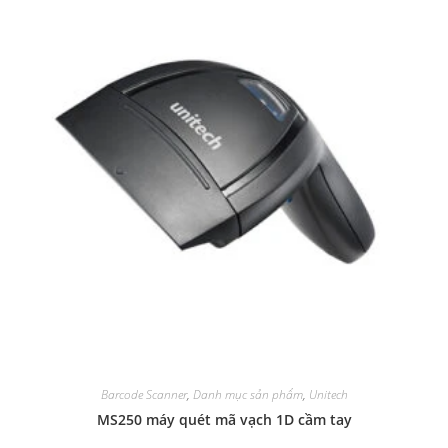
Barcode Scanner
,
Danh mục sản phẩm
,
Unitech
MS250 máy quét mã vạch 1D cầm tay