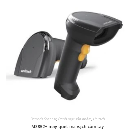
Barcode Scanner
,
Danh mục sản phẩm
,
Unitech
MS852+ máy quét mã vạch cầm tay