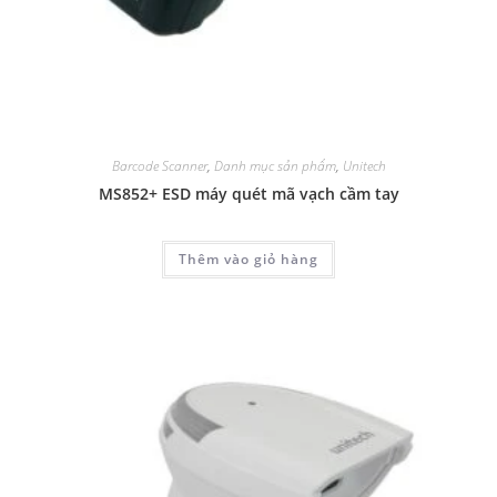
Barcode Scanner
,
Danh mục sản phẩm
,
Unitech
MS852+ ESD máy quét mã vạch cầm tay
Thêm vào giỏ hàng