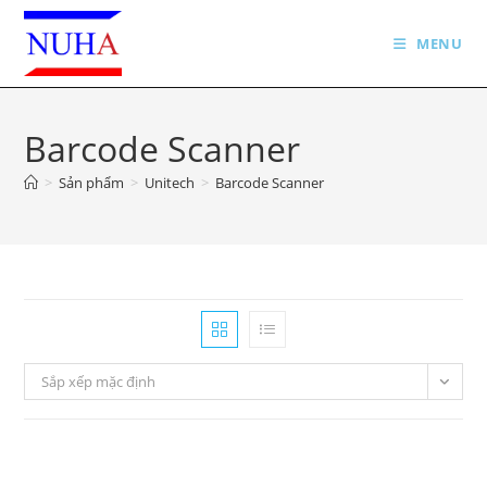
Skip
to
MENU
content
Barcode Scanner
>
Sản phẩm
>
Unitech
>
Barcode Scanner
Sắp xếp mặc định