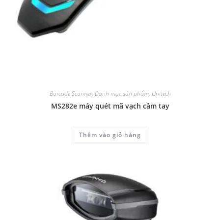
Barcode Scanner
,
Danh mục sản phẩm
,
Unitech
MS282e máy quét mã vạch cầm tay
Thêm vào giỏ hàng