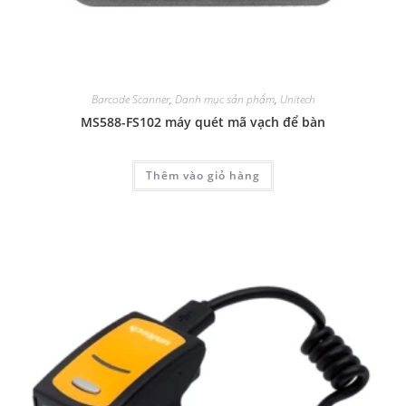
Barcode Scanner
,
Danh mục sản phẩm
,
Unitech
MS588-FS102 máy quét mã vạch để bàn
Thêm vào giỏ hàng