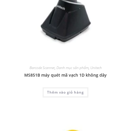
Barcode Scanner
,
Danh mục sản phẩm
,
Unitech
MS851B máy quét mã vạch 1D không dây
Thêm vào giỏ hàng