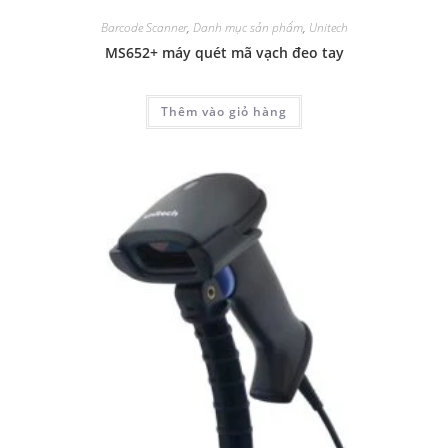
Barcode Scanner
,
Danh mục sản phẩm
,
Unitech
MS652+ máy quét mã vạch đeo tay
Thêm vào giỏ hàng