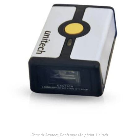
Barcode Scanner
,
Danh mục sản phẩm
,
Unitech