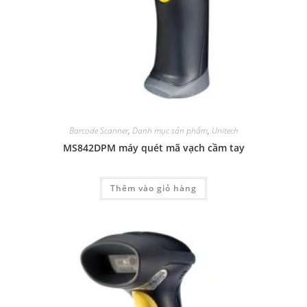
Barcode Scanner
,
Danh mục sản phẩm
,
Unitech
MS842DPM máy quét mã vạch cầm tay
Thêm vào giỏ hàng