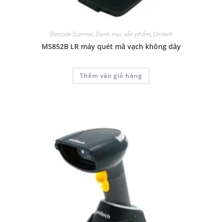
Barcode Scanner
,
Danh mục sản phẩm
,
Unitech
MS852B LR máy quét mã vạch không dây
Thêm vào giỏ hàng