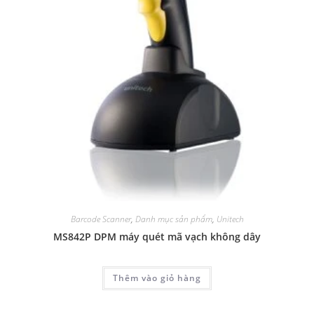
Barcode Scanner
,
Danh mục sản phẩm
,
Unitech
MS842P DPM máy quét mã vạch không dây
Thêm vào giỏ hàng