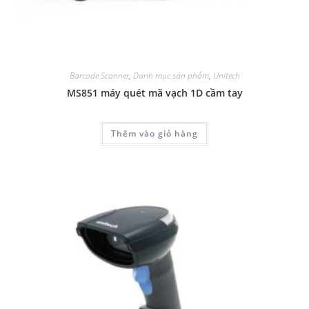
Barcode Scanner
,
Danh mục sản phẩm
,
Unitech
MS851 máy quét mã vạch 1D cầm tay
Thêm vào giỏ hàng