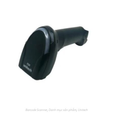
Barcode Scanner
,
Danh mục sản phẩm
,
Unitech