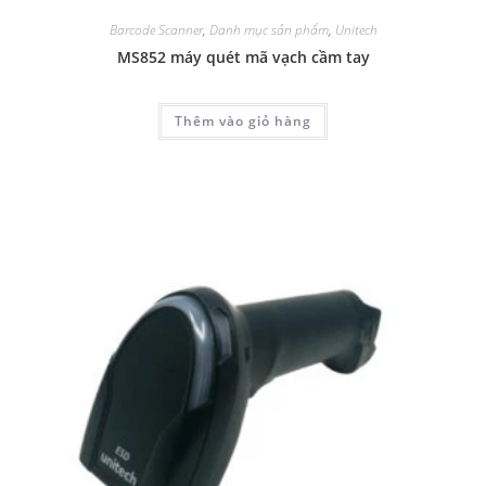
Barcode Scanner
,
Danh mục sản phẩm
,
Unitech
MS852 máy quét mã vạch cầm tay
Thêm vào giỏ hàng