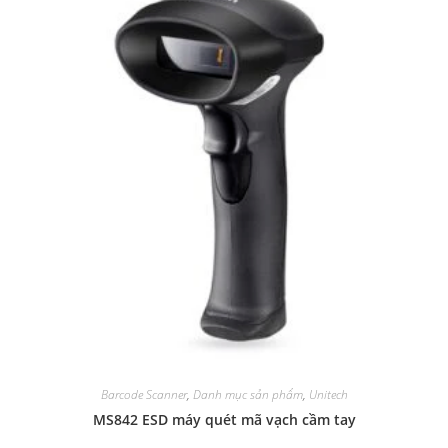
Barcode Scanner
,
Danh mục sản phẩm
,
Unitech
MS842 ESD máy quét mã vạch cầm tay