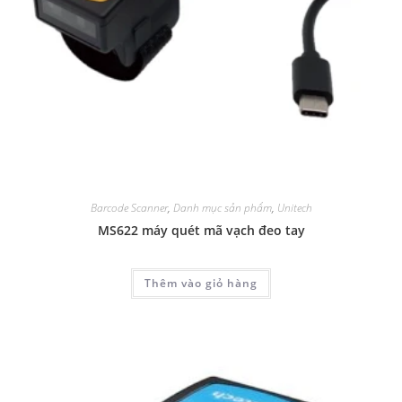
Barcode Scanner
,
Danh mục sản phẩm
,
Unitech
MS622 máy quét mã vạch đeo tay
Thêm vào giỏ hàng