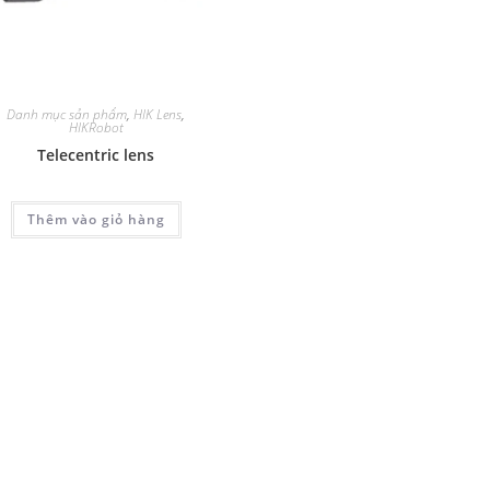
Danh mục sản phẩm
,
HIK Lens
,
HIKRobot
Telecentric lens
Thêm vào giỏ hàng