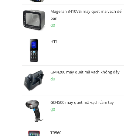
Magellan 3410VSi máy quét mã vạch để
bàn
₫
0
HT1
GM4200 máy quét mã vạch không dây
₫
0
GD4500 máy quét mã vạch cầm tay
₫
0
TB560