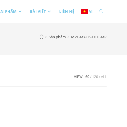
TOGGLE
ẢN PHẨM
BÀI VIẾT
LIÊN HỆ
VI
WEBSITE
>
Sản phẩm
>
MVL-MY-05-110C-MP
SEARCH
VIEW:
60
120
ALL