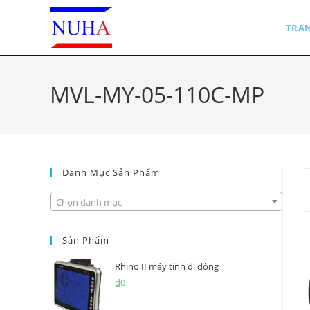
Skip
to
TRA
content
MVL-MY-05-110C-MP
Danh Mục Sản Phẩm
Chọn danh mục
Sản Phẩm
Rhino II máy tính di động
₫
0