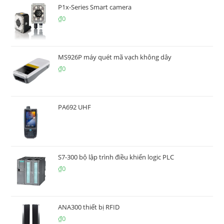
P1x-Series Smart camera
₫
0
MS926P máy quét mã vạch không dây
₫
0
PA692 UHF
S7-300 bộ lập trình điều khiển logic PLC
₫
0
ANA300 thiết bị RFID
₫
0