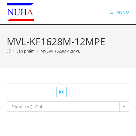
Skip
to
MENU
content
MVL-KF1628M-12MPE
>
Sản phẩm
>
MVL-KF1628M-12MPE
Sắp xếp mặc định