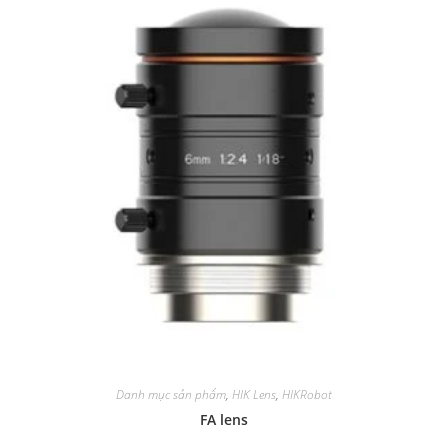
Danh mục sản phẩm
,
HIK Lens
,
HIKRobot
FA lens