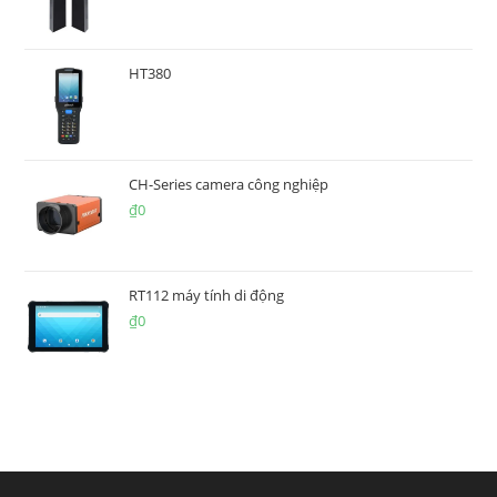
HT380
CH-Series camera công nghiệp
₫
0
RT112 máy tính di động
₫
0