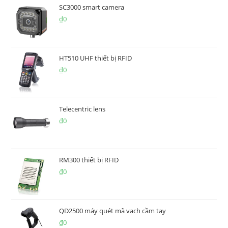
SC3000 smart camera
₫
0
HT510 UHF thiết bị RFID
₫
0
Telecentric lens
₫
0
RM300 thiết bị RFID
₫
0
QD2500 máy quét mã vạch cầm tay
₫
0