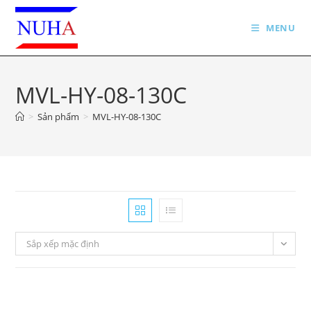
Skip
to
MENU
content
MVL-HY-08-130C
>
Sản phẩm
>
MVL-HY-08-130C
Sắp xếp mặc định