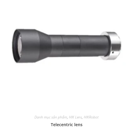
Danh mục sản phẩm
,
HIK Lens
,
HIKRobot
Telecentric lens