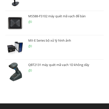
MS588-FS102 máy quét mã vạch để bàn
₫
0
MX-E Series bộ xử lý hình ảnh
₫
0
QBT2131 máy quét mã vạch 1D không dây
₫
0