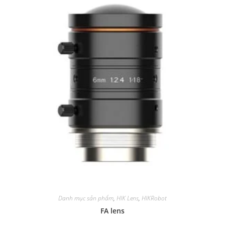
Danh mục sản phẩm
,
HIK Lens
,
HIKRobot
FA lens