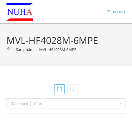
Skip
to
MENU
content
MVL-HF4028M-6MPE
>
Sản phẩm
>
MVL-HF4028M-6MPE
Sắp xếp mặc định