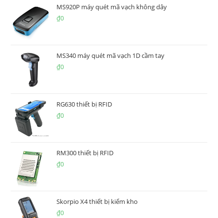
MS920P máy quét mã vạch không dây
₫
0
MS340 máy quét mã vạch 1D cầm tay
₫
0
RG630 thiết bị RFID
₫
0
RM300 thiết bị RFID
₫
0
Skorpio X4 thiết bị kiểm kho
₫
0