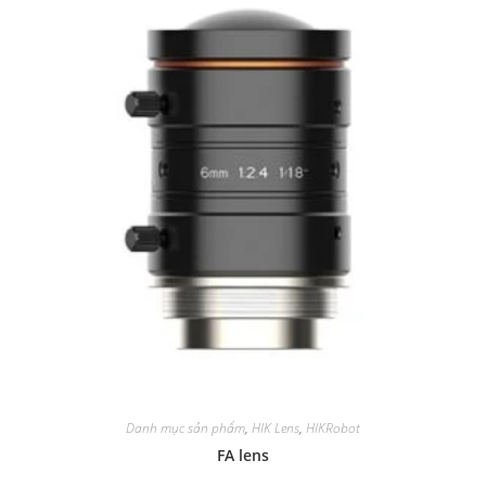
Danh mục sản phẩm
,
HIK Lens
,
HIKRobot
FA lens