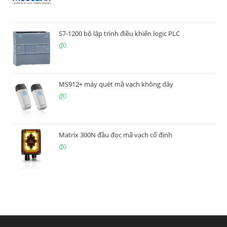
S7-1200 bộ lập trình điều khiển logic PLC
₫
0
MS912+ máy quét mã vạch không dây
₫
0
Matrix 300N đầu đọc mã vạch cố định
₫
0