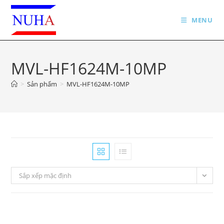
Skip
to
MENU
content
MVL-HF1624M-10MP
>
Sản phẩm
>
MVL-HF1624M-10MP
Sắp xếp mặc định