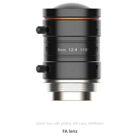
Danh mục sản phẩm
,
HIK Lens
,
HIKRobot
FA lens