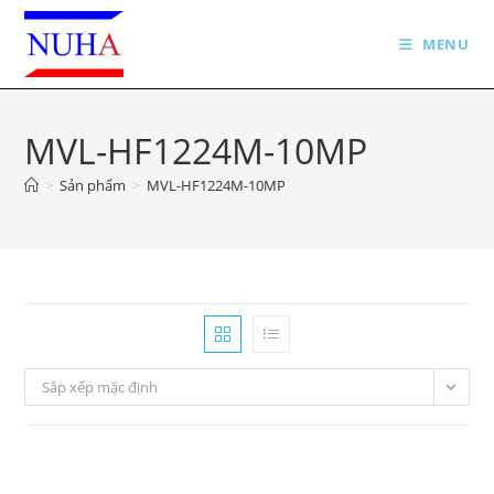
Skip
to
MENU
content
MVL-HF1224M-10MP
>
Sản phẩm
>
MVL-HF1224M-10MP
Sắp xếp mặc định