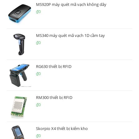
MS920P máy quét mã vạch không dây
₫
0
MS340 máy quét mã vạch 1D cầm tay
₫
0
RG630 thiết bị RFID
₫
0
RM300 thiết bị RFID
₫
0
Skorpio X4 thiết bị kiểm kho
₫
0