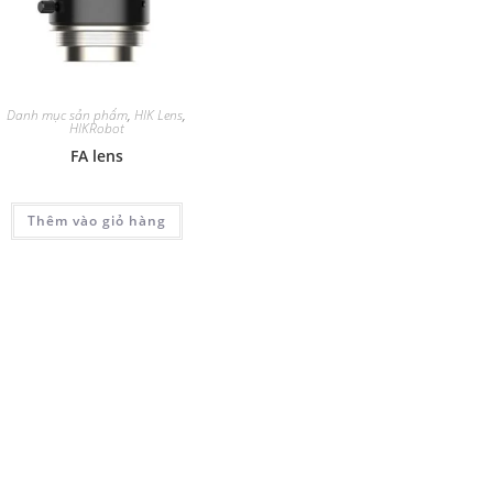
Danh mục sản phẩm
,
HIK Lens
,
HIKRobot
FA lens
Thêm vào giỏ hàng