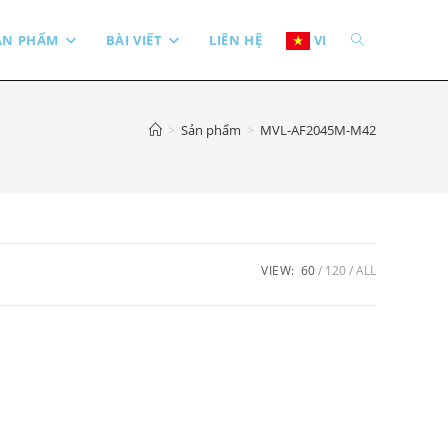
TOGGLE
ẢN PHẨM
BÀI VIẾT
LIÊN HỆ
VI
WEBSITE
>
Sản phẩm
>
MVL-AF2045M-M42
SEARCH
VIEW:
60
120
ALL