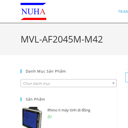
Skip
to
TRA
content
MVL-AF2045M-M42
Danh Mục Sản Phẩm
Chọn danh mục
Sản Phẩm
Rhino II máy tính di động
₫
0