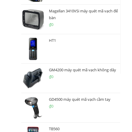
Magellan 3410VSi máy quét mã vạch để
bàn
₫
0
HT1
GM4200 máy quét mã vạch không dây
₫
0
GD4500 máy quét mã vạch cầm tay
₫
0
TB560