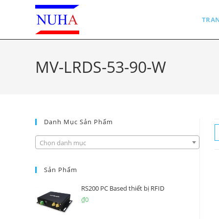
Skip
to
TRA
content
MV-LRDS-53-90-W
Danh Mục Sản Phẩm
Chọn danh mục
Sản Phẩm
RS200 PC Based thiết bị RFID
₫
0