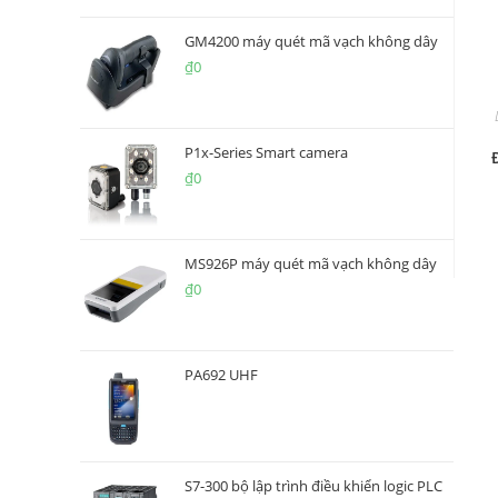
GM4200 máy quét mã vạch không dây
₫
0
P1x-Series Smart camera
₫
0
MS926P máy quét mã vạch không dây
₫
0
PA692 UHF
S7-300 bộ lập trình điều khiển logic PLC