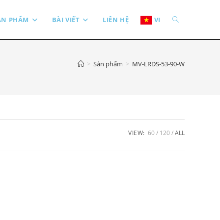
TOGGLE
ẢN PHẨM
BÀI VIẾT
LIÊN HỆ
VI
WEBSITE
>
Sản phẩm
>
MV-LRDS-53-90-W
SEARCH
VIEW:
60
120
ALL