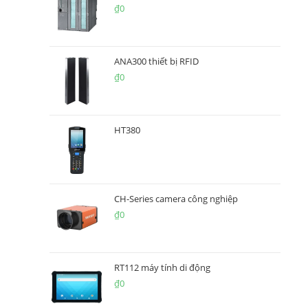
₫
0
ANA300 thiết bị RFID
₫
0
HT380
CH-Series camera công nghiệp
₫
0
RT112 máy tính di động
₫
0