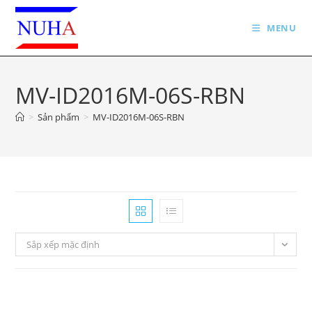
Skip
to
MENU
content
MV-ID2016M-06S-RBN
>
Sản phẩm
>
MV-ID2016M-06S-RBN
Sắp xếp mặc định