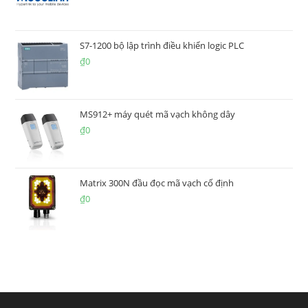
S7-1200 bộ lập trình điều khiển logic PLC
₫
0
MS912+ máy quét mã vạch không dây
₫
0
Matrix 300N đầu đọc mã vạch cố định
₫
0