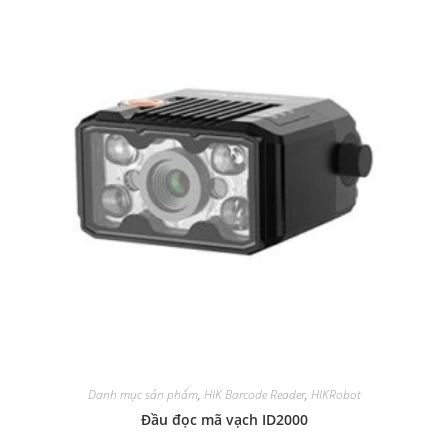
Danh mục sản phẩm
,
HIK Barcode Reader
,
HIKRobot
Đầu đọc mã vạch ID2000