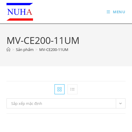
Skip
to
MENU
content
MV-CE200-11UM
>
Sản phẩm
>
MV-CE200-11UM
Sắp xếp mặc định