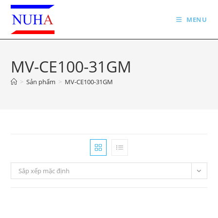
Skip
to
MENU
content
MV-CE100-31GM
>
Sản phẩm
>
MV-CE100-31GM
Sắp xếp mặc định