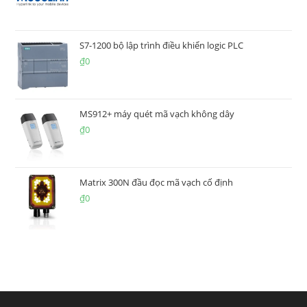
S7-1200 bộ lập trình điều khiển logic PLC
₫
0
MS912+ máy quét mã vạch không dây
₫
0
Matrix 300N đầu đọc mã vạch cố định
₫
0