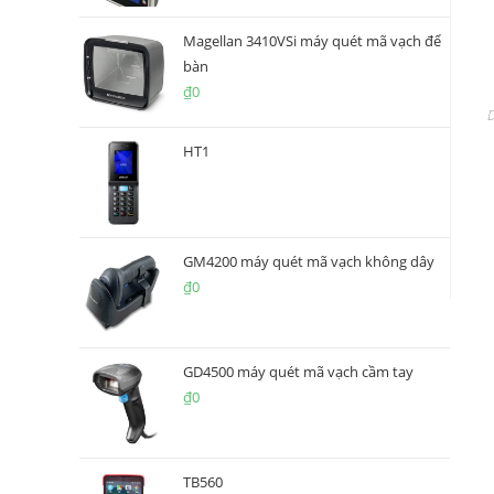
Magellan 3410VSi máy quét mã vạch để
bàn
₫
0
HT1
GM4200 máy quét mã vạch không dây
₫
0
GD4500 máy quét mã vạch cầm tay
₫
0
TB560