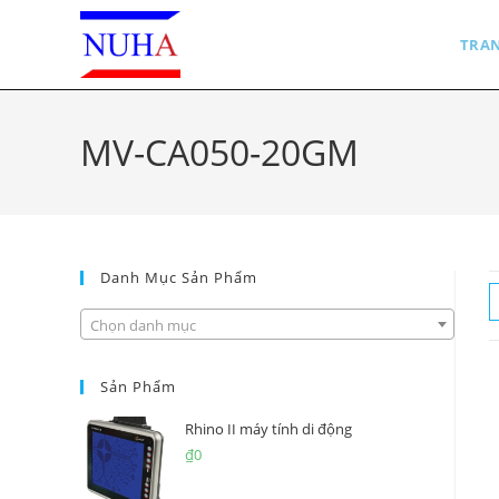
Skip
to
TRA
content
MV-CA050-20GM
Danh Mục Sản Phẩm
Chọn danh mục
Sản Phẩm
Rhino II máy tính di động
₫
0