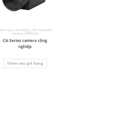
Danh mục sản phẩm
,
HIK Industrial
camera
,
HIKRobot
CA-Series camera công
nghiệp
Thêm vào giỏ hàng