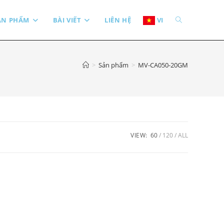
TOGGLE
ẢN PHẨM
BÀI VIẾT
LIÊN HỆ
VI
WEBSITE
>
Sản phẩm
>
MV-CA050-20GM
SEARCH
VIEW:
60
120
ALL