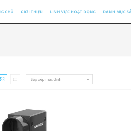
NG CHỦ
GIỚI THIỆU
LĨNH VỰC HOẠT ĐỘNG
DANH MỤC S
Sắp xếp mặc định