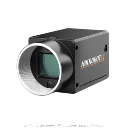
Danh mục sản phẩm
,
HIK Industrial camera
,
HIKRobot