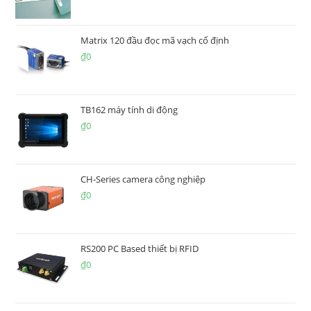
Matrix 120 đầu đọc mã vạch cố định
₫
0
TB162 máy tính di động
₫
0
CH-Series camera công nghiệp
₫
0
RS200 PC Based thiết bị RFID
₫
0