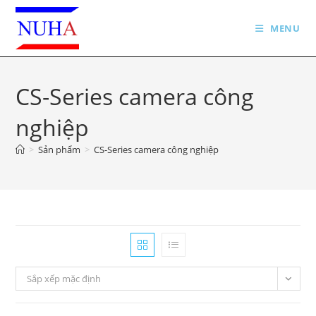
Skip
to
MENU
content
CS-Series camera công
nghiệp
>
Sản phẩm
>
CS-Series camera công nghiệp
Sắp xếp mặc định