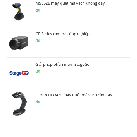
MS852B máy quét mã vạch không dây
₫
0
CE-Series camera công nghiệp
₫
0
Giải pháp phần mềm StageGo
₫
0
Heron HD3430 máy quét mã vạch cầm tay
₫
0