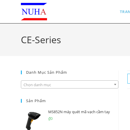
Skip
to
TRA
content
CE-Series
Danh Mục Sản Phẩm
Chọn danh mục
Sản Phẩm
MS852N máy quét mã vạch cầm tay
₫
0