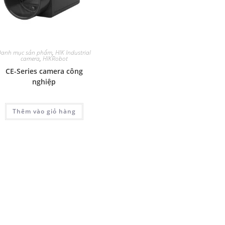
Danh mục sản phẩm
,
HIK Industrial
camera
,
HIKRobot
CE-Series camera công
nghiệp
Thêm vào giỏ hàng