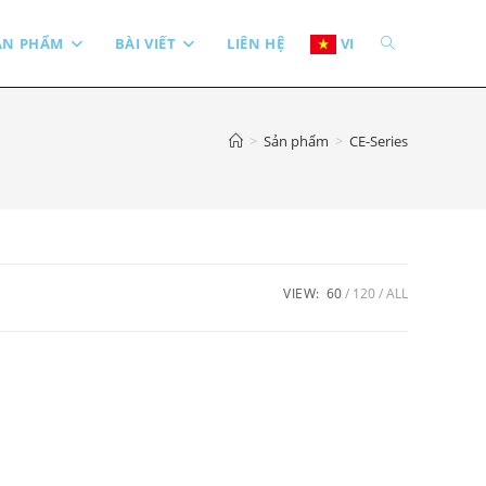
TOGGLE
ẢN PHẨM
BÀI VIẾT
LIÊN HỆ
VI
WEBSITE
>
Sản phẩm
>
CE-Series
SEARCH
VIEW:
60
120
ALL