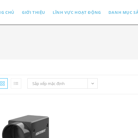
NG CHỦ
GIỚI THIỆU
LĨNH VỰC HOẠT ĐỘNG
DANH MỤC S
Sắp xếp mặc định