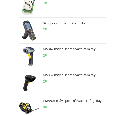
₫
0
Skorpio X4 thiết bị kiểm kho
₫
0
MS842 máy quét mã vạch cầm tay
₫
0
MS852 máy quét mã vạch cầm tay
₫
0
PM9501 máy quét mã vạch không dây
₫
0